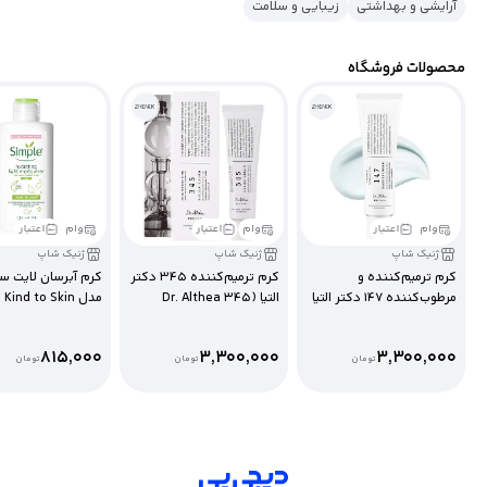
آرایشی و بهداشتی
زیبایی و سلامت
محصولات فروشگاه
وام
اعتبار
وام
اعتبار
وام
اعتبار
ژنیک شاپ
ژنیک شاپ
ژنیک شاپ
کرم ترمیم‌کننده و
کرم ترمیم‌کننده 345 دکتر
کرم آب
مرطوب‌کننده 147 دکتر التیا
التیا (Dr. Althea 345
مدل Kind to Skin
Hydrating Light
Relief Cream)
(Dr. Althea 147 Barrier
Cream) | 50 میل
Moisturiser
815,000
3,300,000
3,300,000
تومان
تومان
تومان