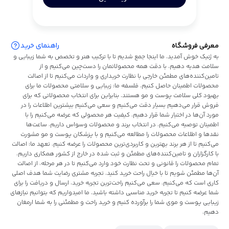
معرفی فروشگاه
راهنمای خرید
به ژنیک خوش آمدید. ما اینجا جمع شدیم تا با ترکیب هنر و تخصص به شما زیبایی و
سلامت هدیه دهیم. با دقت همه محصولاتمان را دست‌چین می‌کنیم و از
تامین‌کننده‌های مطمئن خارجی با نظارت خریداری و واردات می‌کنیم تا از اصالت
محصولات اطمینان حاصل کنیم. فلسفه ما: زیبایی و سلامتی محصولات ما برای
بهبود کلی سلامت پوست و مو هستند. بنابراین برای انتخاب محصولاتی که برای
فروش قرار می‌دهیم بسیار دقت می‌کنیم و سعی می‌کنیم بیشترین اطلاعات را در
مورد آن‌ها در اختیار شما قرار دهیم. کیفیت هر محصولی که عرضه می‌کنیم را با
اطمینان توصیه می‌کنیم. در انتخاب برند و محصولات وسواس داریم، ساعت‌ها
نقدها و اطلاعات محصولات را مطالعه می‌کنیم و با پزشکان پوست و مو مشورت
می‌کنیم تا از هر برند بهترین و کاربردی‌ترین محصولات را عرضه کنیم. تعهد ما: اصالت
با کارگزاران و تامین‌کننده‌های مطمئن و ثبت شده در خارج از کشور همکاری داریم.
تمام محصولات را قانونی و تحت نظارت خود وارد می‌کنیم تا در هر مرحله، از اصالت
آن‌ها مطمئن شویم تا با خیال راحت خرید کنید. تجربه مشتری رضایت شما هدف اصلی
کاری است که می‌کنیم. سعی می‌کنیم راحت‌ترین تجربه خرید، ارسال و دریافت را برای
شما عرضه کنیم تا تجربه خرید مناسبی داشته باشید. ما امیدواریم که بتوانیم نیازهای
زیبایی پوست و موی شما را برآورده کنیم و خرید راحت و مطمئنی را به شما ارمغان
دهیم.