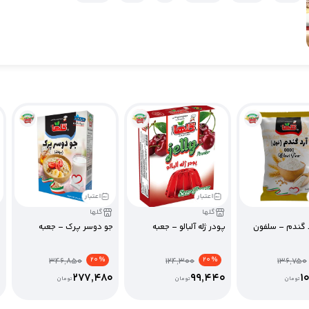
اعتبار
اعتبار
گلها
گلها
 گندم – سلفون
پودر ژله آلبالو – جعبه
جو دوسر پرک – جعبه
ل
% 20
% 20
346,850
124,300
136,750
0
277,480
99,440
1
تومان
تومان
تومان