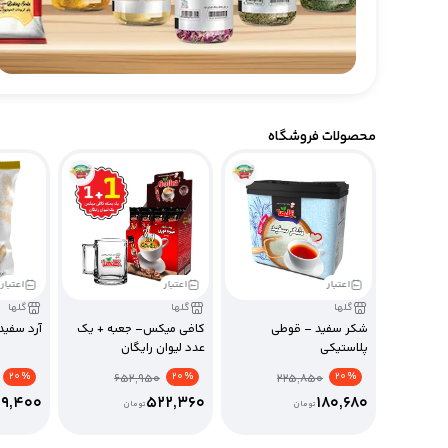
محصولات فروشگاه
اعتبار
اعتبار
اعتبار
گلها
گلها
گلها
شکر سفید – قوطی
کافی میکس– جعبه + یک
آرد سفید
پلاستیکی
عدد لیوان رایگان
% 20
% 20
% 20
652,950
225,850
09,400
522,360
180,680
تومان
تومان