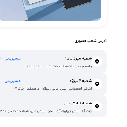
آدرس شعب حضوری
شعبه میرداماد 1
مسیریابی
ولیعصر،میرداماد،مجتمع پایتخت،ط همکف،پلاک12
شعبه 2 تیراژه
مسیریابی
اشرفی اصفهانی ، نبش زمانی ، تیراژه ، ط همکف ، پلاک36
شعبه نیایش مال
جنت آباد، نبش چهارراه آبشناسان، نیایش مال، طبقه همکف، واحدgf23