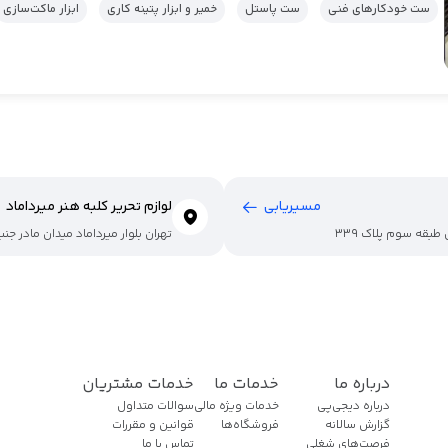
ست خودکارهای فنی
ست پاستل
خمیر و ابزار پتینه کاری
ابزار ماکت‌سازی
مسیریابی
لوازم تحریر کلبه هنر میرداماد
 طبقه سوم پلاک 339
تهران بلوار میرداماد میدان مادر ج
درباره ما
خدمات ما
خدمات مشتریان
درباره دیجی‌پی
خدمات ویژه مالی
سوالات متداول
گزارش سالانه
فروشگاه‌ها
قوانین و مقررات
فرصت‌های شغلی
تماس با ما