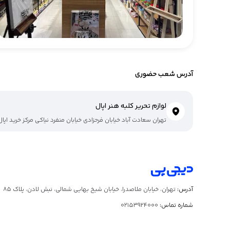
آدرس شعب حضوری
لوازم تحریر کلبه هنر اپال
تهران سعادت آباد خیابان فرحزادی خیابان منفرد نیاکی مرکز خرید اپال
آدرس:
تهران، خیابان ملاصدرا، خیابان شیخ بهایی شمالی، نبش لادن، پلاک ۸۵
شماره تماس:
02153924000