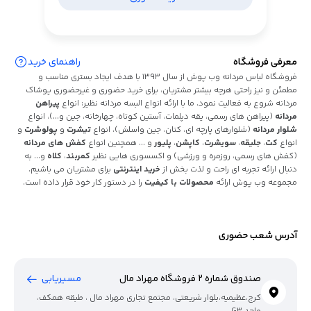
معرفی فروشگاه
راهنمای خرید
فروشگاه لباس مردانه وب پوش از سال 1393 با هدف ایجاد بستری مناسب و
مطمئن و نیز راحتی هرچه بیشتر مشتریان، برای خرید حضوری و غیرحضوری پوشاک
مردانه شروع به فعالیت نمود. ما با ارائه انواع البسه مردانه نظیر: انواع
پیراهن
مردانه
(پیراهن های رسمی، یقه دپلمات، آستین کوتاه، چهارخانه، جین و...)، انواع
شلوار مردانه
(شلوارهای پارچه ای، کتان، جین واسلش)، انواع
تیشرت
و
پولوشرت
و
انواع
کت
،
جلیقه
،
سویشرت
،
کاپشن
،
پلیور
و ... همچنین انواع
کفش های مردانه
(کفش های رسمی، روزمره و ورزشی) و اکسسوری هایی نظیر
کمربند
،
کلاه
و... به
دنبال ارائه تجربه ای راحت و لذت بخش از
خرید اینترنتی
برای مشتریان می باشیم.
مجموعه وب پوش ارائه
محصولات با کیفیت
را در دستور کار خود قرار داده است.
آدرس شعب حضوری
صندوق شماره 2 فروشگاه مهراد مال
مسیریابی
کرج،عظیمیه،بلوار شریعتی، مجتمع تجاری مهراد مال ، طبقه همکف،