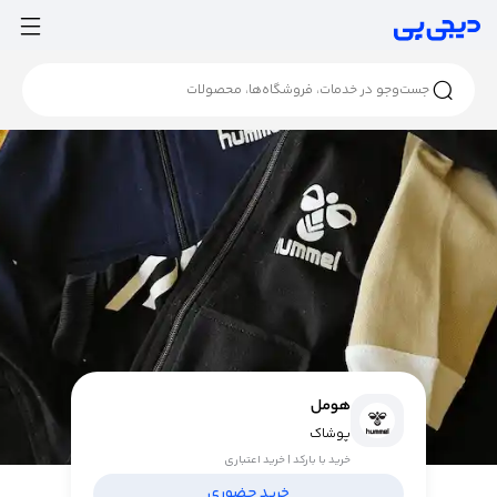
هومل
پوشاک
خرید با بارکد | خرید اعتباری
خرید حضوری