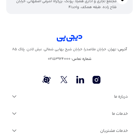
مجتمع تجاری و اداری همیلا، پونک، بزرگراه اشرفی اصفهانی، خیابان
فلاح زاده، طبقه همکف، واحد41
آدرس:
تهران، خیابان ملاصدرا، خیابان شیخ بهایی شمالی، نبش لادن، پلاک ۸۵
شماره تماس:
02153924000
درباره ما
درباره دیجی‌پی
خدمات ما
گزارش سالانه
فرصت‌های شغلی
مجله اینترنتی دیجی‌پی
خدمات ویژه مالی
خدمات مشتریان
مستندات فنی
فرصت‌های شغلی