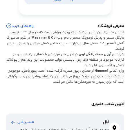
معرفی فروشگاه
راهنمای خرید
هومل یک برند بین‌المللی پوشاک و تجهیزات ورزشی است که در سال 1923 توسط
مایکل مسمر و پدرش لودویگ مسمر با نام اولیه
Messmer & Co
در شهر هامبورگ
آلمان تأسیس شد. همان سال، برادران مسمر نخستین کفش فوتبال را به بازار معرفی
کردند.
شرکت
نوآوران سبک زندگی ارس
در ایران طی قراردادی با کمپانی برند هومل، در
کارخانه موجود در منطقه آزاد ارس، لایسنس تولید محصولات این برند اعم از پوشاک،
کفش و اکسسوری‌ها را دارد.
واژه آلمانی
Hummel
از معنای «زنبور عسل» گرفته شده است. زنبور بامبل، موجودی
است که برخلاف قوانین فیزیک پرواز می‌کند. این برند نماد رویاپردازان و عمل‌گرایانی
است که برای رسیدن به غیرممکن‌ها تلاش می‌کنند.
آدرس شعب حضوری
اپال
مسیریابی