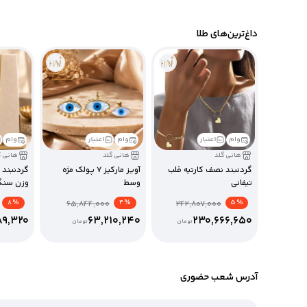
داغ‌ترین‌های طلا
وام
اعتبار
وام
اعتبار
وام
هانی گلد
هانی گلد
هانی گ
گردنبند نصف کارتیه قلب
آویز مارکیز 7 پولک مژه
گردنبند 
تیفانی
وسط
وزن سنگ
% 8
% 4
% 5
65,844,000
242,807,000
89,320
63,210,240
230,666,650
تومان
تومان
آدرس شعب حضوری