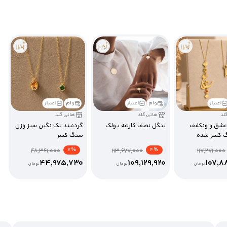
اعتبار
وام
اعتبار
وام
اعتبار
لد
هانی گلد
هانی گلد
عشق و ونکلیف
بنگل نصف کارتیه پولک
گردنبند تک نگین سبز وزن
 کسر شده
سنگ کسر
% 7
% 4
48,361,000
113,677,000
117,271,000
44,975,730
109,129,920
107,8
تومان
تومان
تومان