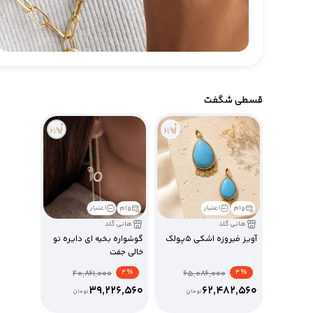
قسطی شگفت
وام
اعتبار
وام
اعتبار
هانی گلد
هانی گلد
آویز فیروزه اشکی 5پولک
گوشواره بخیه ای دایره تو
خالی جفت
% 4
% 4
40,861,000
65,086,000
39,226,560
62,482,560
تومان
تومان