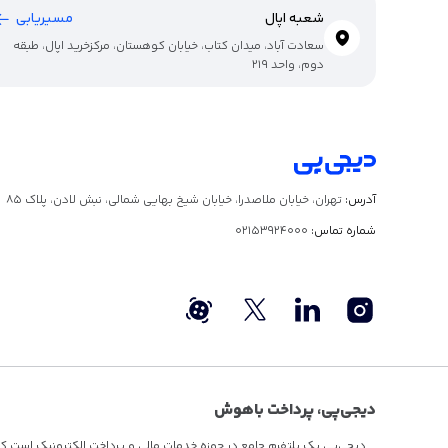
شعبه اپال
مسیریابی
سعادت آباد، میدان کتاب، خیابان کوهستان، مرکزخرید اپال، طبقه
دوم، واحد 219
آدرس:
تهران، خیابان ملاصدرا، خیابان شیخ بهایی شمالی، نبش لادن، پلاک ۸۵
شماره تماس:
02153924000
دیجی‌پی، پرداخت باهوش
دیجی‌پی یک پلتفرم جامع در حوزه خدمات مالی و پرداخت الکترونیک است که با 