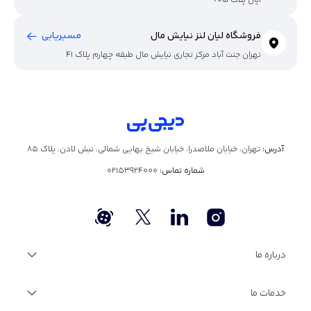
اپال پلاک 605
فروشگاه لیان لنز نیایش مال
مسیریابی
تهران جنت آباد مرکز تجاری نیایش مال طبقه چهارم پلاک 41
آدرس:
تهران، خیابان ملاصدرا، خیابان شیخ بهایی شمالی، نبش لادن، پلاک ۸۵
شماره تماس:
02153924000
درباره ما
درباره دیجی‌پی
خدمات ما
گزارش سالانه
فرصت‌های شغلی