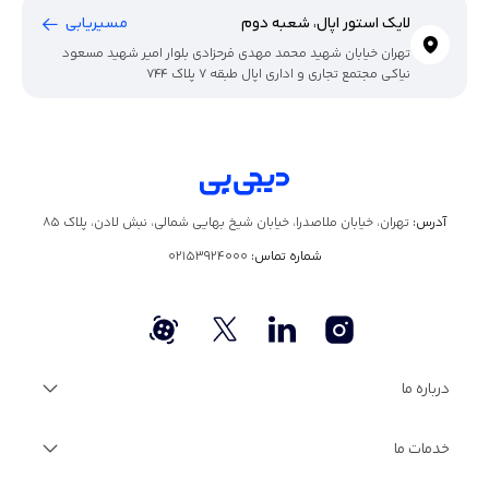
لایک استور اپال، شعبه دوم
مسیریابی
تهران خیابان شهید محمد مهدی فرحزادی بلوار امیر شهید مسعود
نیاکی مجتمع تجاری و اداری اپال طبقه ۷ پلاک 744
آدرس:
تهران، خیابان ملاصدرا، خیابان شیخ بهایی شمالی، نبش لادن، پلاک ۸۵
شماره تماس:
02153924000
درباره ما
درباره دیجی‌پی
خدمات ما
گزارش سالانه
فرصت‌های شغلی