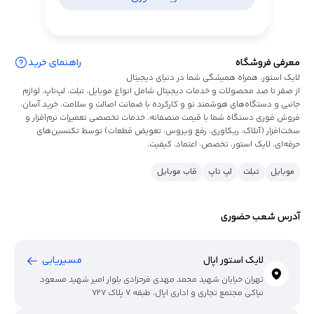
معرفی فروشگاه
راهنمای خرید
لایک استور، همراه همیشگی شما در دنیای دیجیتال
از صفر تا صد محصولات و خدمات دیجیتال شامل انواع موبایل، تبلت، لپ‌تاپ، لوازم
جانبی و دستگاه‌های هوشمند نو و کارکرده با ضمانت اصالت و سلامت. خرید آسان،
فروش فوری دستگاه شما با قیمت منصفانه. خدمات تخصصی تعمیرات نرم‌افزار و
سخت‌افزار (آنلاک، ریکاوری، رفع ویروس، تعویض قطعات) توسط تکنسین‌های
حرفه‌ای. لایک استور، تخصص، اعتماد، کیفیت.
موبایل
تبلت
لپ تاپ
قاب موبایل
آدرس شعب حضوری
لایک استور اپال
مسیریابی
تهران خیابان شهید محمد مهدی فرحزادی بلوار امیر شهید مسعود
نیاکی مجتمع تجاری و اداری اپال، طبقه ۷ پلاک 727