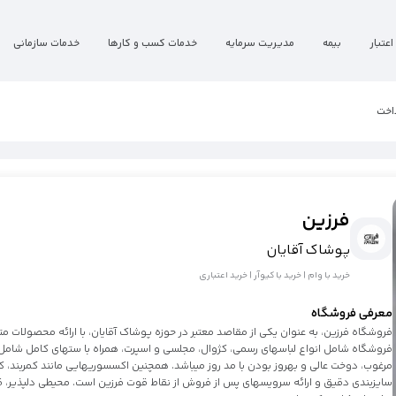
اعتبار
بیمه
مدیریت سرمایه
خدمات کسب و کارها
خدمات سازمانی
اخت
فرزین
پوشاک آقایان
خرید با وام | خرید با کیوآر | خرید اعتباری
معرفی فروشگاه
فروشگاه فرزین، به عنوان یکی از مقاصد معتبر در حوزه پوشاک آقایان، با ارائه محصولات متن
فروشگاه شامل انواع لباسهای رسمی، کژوال، مجلسی و اسپرت، همراه با ستهای کامل شامل ش
مرغوب، دوخت عالی و بهروز بودن با مد روز میباشد. همچنین اکسسوریهایی مانند کمربند، ک
سایزبندی دقیق و ارائه سرویسهای پس از فروش از نقاط قوت فرزین است. محیطی دلپذیر، قیم