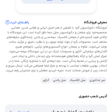
معرفی فروشگاه
راهنمای خرید
فروشگاه دکوراسیون گره، با تلفیقی از هنر اصیل ایرانی و طراحی مدرن، فضایی
منحصربه‌فرد برای مبلمان و دکوراسیون منزل شما خلق کرده است. این فروشگاه با
ارائه‌ی طیف گسترده‌ای از مبلمان کلاسیک، نیمه‌مدرن و راحتی، پاسخگوی سلیقه‌های
مختلف است. محصولات گره از مواد اولیه مرغوب و با نظارت دقیق بر فرآیند ساخت
تولید می‌شوند. علاوه بر مبلمان، انواع اکسسوری‌های تزئینی، تابلوهای هنری،
گلدان‌های سرامیکی، آباژور و منسوجات شیک نیز در این فروشگاه عرضه می‌شود.
تمرکز اصلی گره بر ارائه راهکارهای هوشمندانه برای چیدمان داخلی و ایجاد حس
آرامش و زیبایی در محیط زندگی است. تیم حرفه‌ای گره با مشاوره رایگان، شما را در
انتخاب بهترین قطعات متناسب با بودجه و متراژ فضا همراهی می‌کند. ارسال سریع و
خدمات پس از فروش ضمانت شده، تجربه خریدی مطمئن را برای مشتریان رقم می‌زند.
میز غذاخوری
مبل کلاسیک
مبل راحتی
آباژور
آدرس شعب حضوری
دکوراسیون گره اپال شعبه یک
مسیریابی