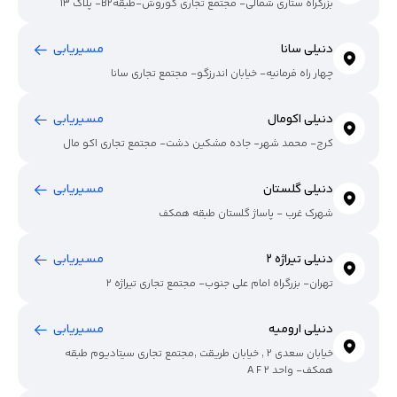
بزرگراه ستاری شمالی- مجتمع تجاری کوروش-طبقهB2- پلاک 13
دنیلی سانا
مسیریابی
چهار راه فرمانیه- خیابان اندرزگو- مجتمع تجاری سانا
دنیلی اکومال
مسیریابی
کرج- محمد شهر- جاده مشکین دشت- مجتمع تجاری اکو مال
دنیلی گلستان
مسیریابی
شهرک غرب - پاساژ گلستان طبقه همکف
دنیلی تیراژه 2
مسیریابی
تهران- بزرگراه امام علی جنوب- مجتمع تجاری تیراژه 2
دنیلی ارومیه
مسیریابی
خیابان سعدی 2 , خیابان طریقت ,مجتمع تجاری سیتادیوم طبقه
همکف- واحد A F 2