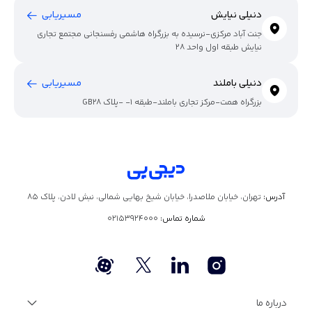
دنیلی نیایش
مسیریابی
جنت آباد مرکزی-نرسیده به بزرگراه هاشمی رفسنجانی مجتمع تجاری
نیایش طبقه اول واحد 28
دنیلی باملند
مسیریابی
بزرگراه همت-مرکز تجاری باملند-طبقه 1- -پلاک GB28
آدرس:
تهران، خیابان ملاصدرا، خیابان شیخ بهایی شمالی، نبش لادن، پلاک ۸۵
شماره تماس:
02153924000
درباره ما