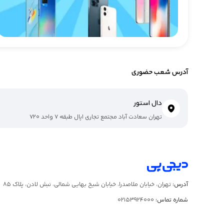
آدرس شعب حضوری
دال استور
تهران سعادت آباد مجتمع تجاری اپال طبقه ۷ واحد ۷۲۰
آدرس:
تهران، خیابان ملاصدرا، خیابان شیخ بهایی شمالی، نبش لادن، پلاک ۸۵
شماره تماس:
02153924000