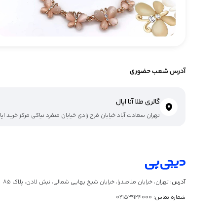
آدرس شعب حضوری
گالری طلا آنا اپال
تهران سعادت آباد خیابان فرح زادی خیابان منفرد نیاکی مرکز خرید اپال
آدرس:
تهران، خیابان ملاصدرا، خیابان شیخ بهایی شمالی، نبش لادن، پلاک ۸۵
شماره تماس:
02153924000