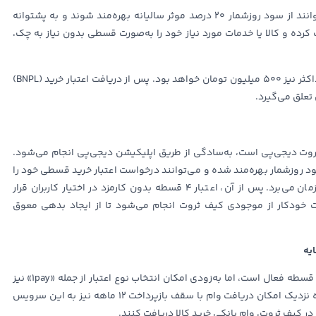
»، کاربران با واریز حداقل ۵ میلیون تومان می‌توانند از سود روزشمار ۲۰ درصد موثر سالیانه بهره‌مند شوند و به پشتوانه
کرده و کالا یا خدمات مورد نیاز خود را به‌صورت قسطی بدون نیاز به چک،
حداقل مقدار اعتبار قابل دریافت برابر با 5 میلیون تومان و حداکثر نیز ۵۰۰ میلیون تومان خواهد بود. پس از دریافت اعتبار خرید (BNPL)
علق می‌گیرد.
 دیجی‌پی است، به‌سادگی از طریق اپلیکیشن دیجی‌پی انجام می‌شود.
سود روزشمار بهره‌مند شده و می‌توانند درخواست اعتبار خرید قسطی خود را
ثبت کنند. بررسی شرایط تخصیص اعتبار نهایتا یک روز کاری زمان می‌برد. پس از آن، اعتبار ۴ قسطه بدون کارمزد در اختیار کاربران قرار
ت خودکار از موجودی کیف ثروت انجام می‌شود تا از ایجاد بدهی معوق
یه
در نسخه فعلی، تخصیص اعتبار صرفاً از نوع «4pay» یا همان ۴ قسطه فعال است، اما به‌زودی امکان انتخاب نوع اعتبار از جمله «1pay» نیز
در دسترس خواهد بود. همچنین دیجی‌پی اعلام کرده در آینده نزدیک امکان دریافت وام با سقف بازپرداخت ۱۲ ماهه نیز به این سرویس
 در کیف ثروت، وام بانکی خرید کالا دریافت کنند.