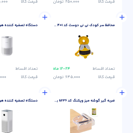
قیمت کالا
250٬000
تومان
قیمت کالا
٬000
محافظ سر کودک نی نی دوست کد AG 401
تعداد اقساط
۱۲-۲۴ ماه
تعداد اقساط
قیمت کالا
645٬000
تومان
قیمت کالا
٬000
ضربه گیر گوشه میز ویکنگ کد k236 بسته 4 عددی