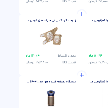
25٬800
تومان
قیمت کالا
537٬000
تومان
دستگاه تصفیه کننده هوا شیائومی مدل 4Compact
زانوبند کودک نی نی سیف مدل خرسی مجموعه 2 عددی
202٬400
تومان
۱۲-۲۴ ماه
تعداد اقساط
۱۲-۲۴ ماه
17٬200
تومان
قیمت کالا
352٬800
تومان
دستگاه تصفیه کننده هوا شیائومی مدل 4Pro
دستگاه تصفیه کننده هوا مدل Dyson Purifier Big Quiet Formaldehyde BP04
330٬000
تومان