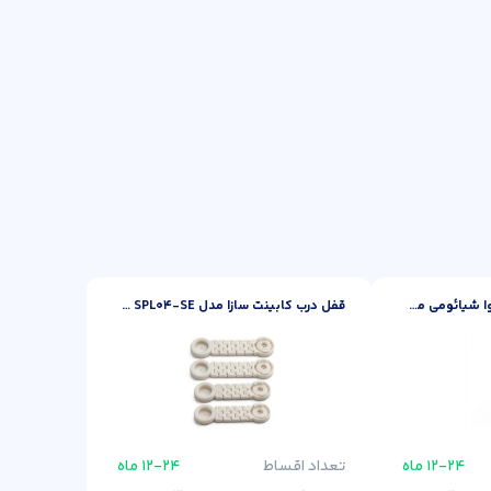
9٬453٬700
تومان
دستگاه تصفیه کننده هوا شیائومی مدل Air Purifier 4 Lite
قفل درب کابینت سازا مدل SPL04-SE بسته چهار عددی
749٬000
تومان
۱۲-۲۴ ماه
تعداد اقساط
۱۲-۲۴ ماه