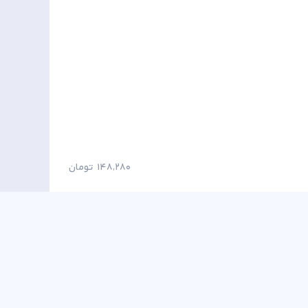
148٬280
تومان